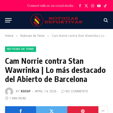
Connect with us on social media
Facebook
X
Instagram
YouTube
TikT
(Twitter)
»
»
Home
Noticias de Tenis
Cam Norrie contra Stan Wawrinka | Lo más destacado del Abierto de Barcelona
NOTICIAS DE TENIS
Cam Norrie contra Stan
Wawrinka | Lo más destacado
del Abierto de Barcelona
BY
XGCGF
APRIL 14, 2026
NO COMMENTS
1 MIN READ