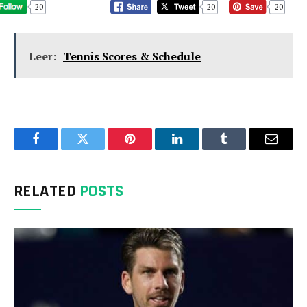
20
20
20
Leer:
Tennis Scores & Schedule
Facebook
Twitter
Pinterest
LinkedIn
Tumblr
Email
RELATED
POSTS