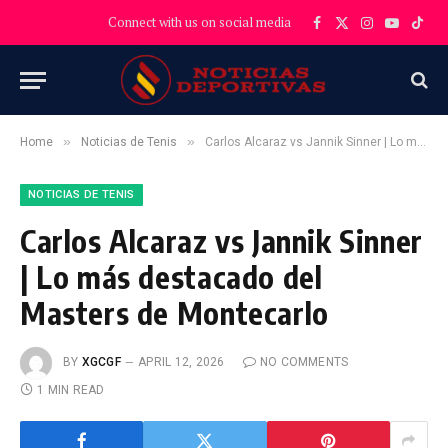
Connect with us on social media
Facebook
X
Instagram
YouTube
TikT
(Twitter)
»
»
Home
Noticias de Tenis
Carlos Alcaraz vs Jannik Sinner | Lo más destacado del Masters de Montecarlo
NOTICIAS DE TENIS
Carlos Alcaraz vs Jannik Sinner
| Lo más destacado del
Masters de Montecarlo
BY
XGCGF
APRIL 12, 2026
NO COMMENTS
1 MIN READ