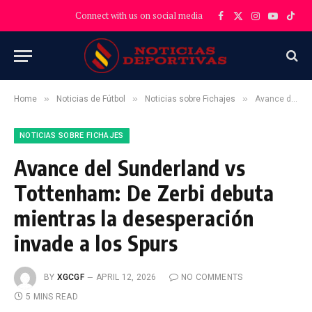
Connect with us on social media
Facebook
X
Instagram
YouTube
TikT
(Twitter)
»
»
»
Home
Noticias de Fútbol
Noticias sobre Fichajes
Avance del Sunderland vs Tottenham: De Zerbi debuta mientras la desesperación invade a los Spurs
NOTICIAS SOBRE FICHAJES
Avance del Sunderland vs
Tottenham: De Zerbi debuta
mientras la desesperación
invade a los Spurs
BY
XGCGF
APRIL 12, 2026
NO COMMENTS
5 MINS READ