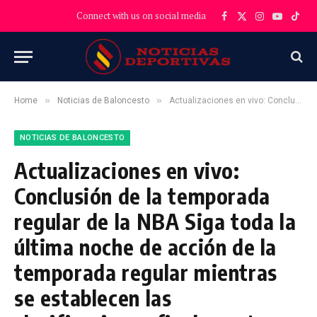
Connect with us on social media
Facebook
X
Instagram
YouTube
TikT
(Twitter)
»
»
Home
Noticias de Baloncesto
Actualizaciones en vivo: Conclusión de la temporada regular de la NBA Siga toda la última noche de acción de la temporada regular mientras se establecen las clasificaciones finales antes de los Playoffs de la NBA.
NOTICIAS DE BALONCESTO
Actualizaciones en vivo:
Conclusión de la temporada
regular de la NBA Siga toda la
última noche de acción de la
temporada regular mientras
se establecen las