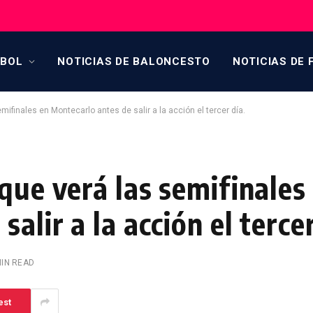
TBOL
NOTICIAS DE BALONCESTO
NOTICIAS DE 
mifinales en Montecarlo antes de salir a la acción el tercer día.
que verá las semifinales
alir a la acción el tercer
MIN READ
est