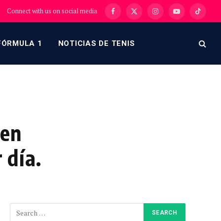
Connect with us on social media
Facebook
X
Instagram
YouTube
TikTok
(Twitter)
FÓRMULA 1
NOTICIAS DE TENIS
 en
 día.