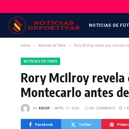
NOTICIAS DE FÚ
»
»
Home
Noticias de Tenis
Rory McIlroy revela que verá las se
NOTICIAS DE TENIS
Rory McIlroy revela 
Montecarlo antes de s
BY
XGCGF
APRIL 11, 2026
NO COMMENTS
1 
Facebook
Twitter
Pinter