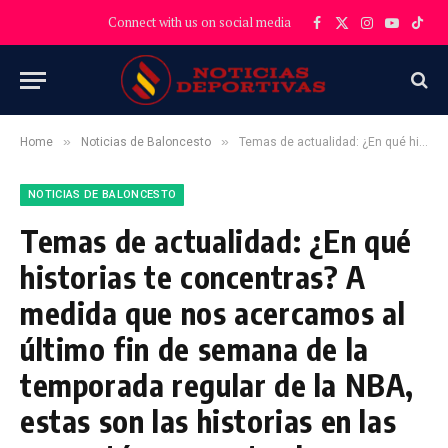
Connect with us on social media
Facebook
X
Instagram
YouTube
TikT
(Twitter)
»
»
Home
Noticias de Baloncesto
Temas de actualidad: ¿En qué historias te concentras? A medida que nos acercamos al último fin de semana de la temporada regular de la NBA, estas son las historias en las que están concentrados nuestros escritores.
NOTICIAS DE BALONCESTO
Temas de actualidad: ¿En qué
historias te concentras? A
medida que nos acercamos al
último fin de semana de la
temporada regular de la NBA,
estas son las historias en las