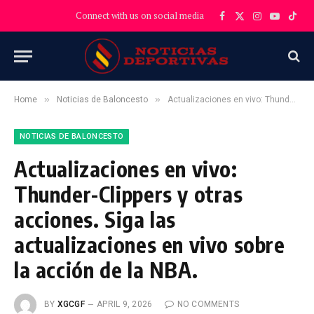
Connect with us on social media
Facebook
X
Instagram
YouTube
TikT
(Twitter)
»
»
Home
Noticias de Baloncesto
Actualizaciones en vivo: Thunder-Clippers y otras acciones. Siga las actualizaciones en vivo sobre la acción de la NBA.
NOTICIAS DE BALONCESTO
Actualizaciones en vivo:
Thunder-Clippers y otras
acciones. Siga las
actualizaciones en vivo sobre
la acción de la NBA.
BY
XGCGF
APRIL 9, 2026
NO COMMENTS