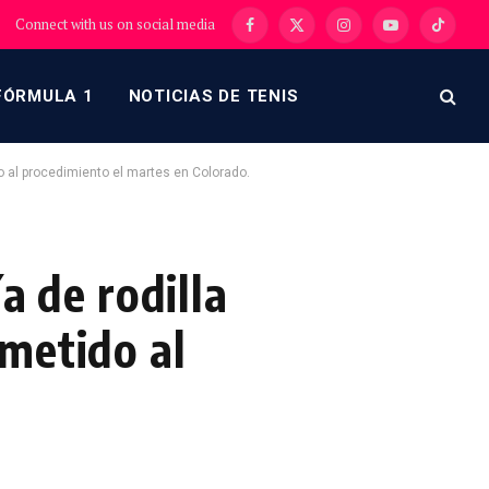
Connect with us on social media
Facebook
X
Instagram
YouTube
TikTok
(Twitter)
FÓRMULA 1
NOTICIAS DE TENIS
o al procedimiento el martes en Colorado.
a de rodilla
metido al