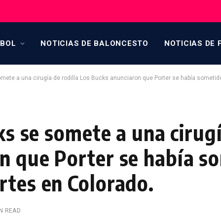
TBOL
NOTICIAS DE BALONCESTO
NOTICIAS DE 
somete a una cirugía de rodilla Los Bucks anunciaron que Porter se había sometid
ks se somete a una cirugí
n que Porter se había so
rtes en Colorado.
IN READ