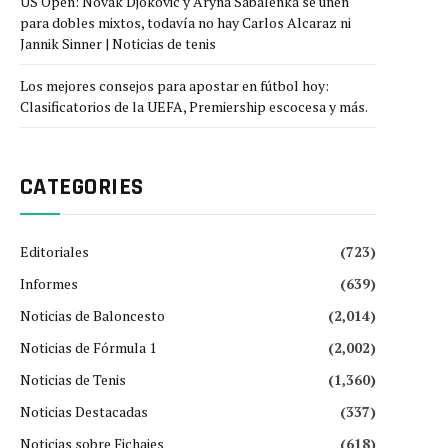
US Open: Novak Djokovic y Aryna Sabalenka se unen
para dobles mixtos, todavía no hay Carlos Alcaraz ni
Jannik Sinner | Noticias de tenis
Los mejores consejos para apostar en fútbol hoy:
Clasificatorios de la UEFA, Premiership escocesa y más.
CATEGORIES
Editoriales
(723)
Informes
(639)
Noticias de Baloncesto
(2,014)
Noticias de Fórmula 1
(2,002)
Noticias de Tenis
(1,360)
Noticias Destacadas
(337)
Noticias sobre Fichajes
(618)