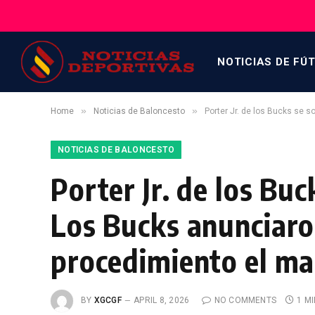
NOTICIAS DE FÚ
»
»
Home
Noticias de Baloncesto
Porter Jr. de los Bucks se 
NOTICIAS DE BALONCESTO
Porter Jr. de los Buc
Los Bucks anunciaro
procedimiento el ma
BY
XGCGF
APRIL 8, 2026
NO COMMENTS
1 M