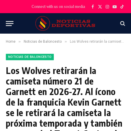
Connect with us on social media
Facebook
X
Instagram
YouTube
TikT
(Twitter)
»
»
Home
Noticias de Baloncesto
Los Wolves retirarán la camiseta número 21 de Garnett en 2026-27. Al ícono de la franquicia Kevin Garnett se le retirará la camiseta la próxima temporada y también regresará al Target Center el 12 de abril.
NOTICIAS DE BALONCESTO
Los Wolves retirarán la
camiseta número 21 de
Garnett en 2026-27. Al ícono
de la franquicia Kevin Garnett
se le retirará la camiseta la
próxima temporada y también