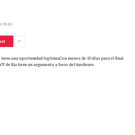
IN READ
est