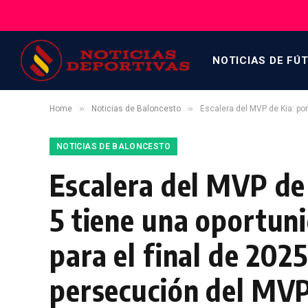
NOTICIAS DE FÚ
»
»
Home
Noticias de Baloncesto
Escalera del MVP de Kia: por qué cada
NOTICIAS DE BALONCESTO
Escalera del MVP de 
5 tiene una oportun
para el final de 202
persecución del MVP