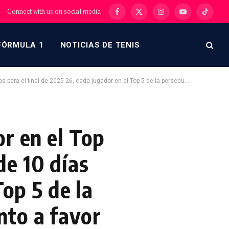
Connect with us on social media
Facebook
X
Instagram
YouTube
TikTok
(Twitter)
FÓRMULA 1
NOTICIAS DE TENIS
or en el Top 5 de la persecución del MVP de Kia tiene un argumento a favor del hardware.
r en el Top
de 10 días
Top 5 de la
nto a favor