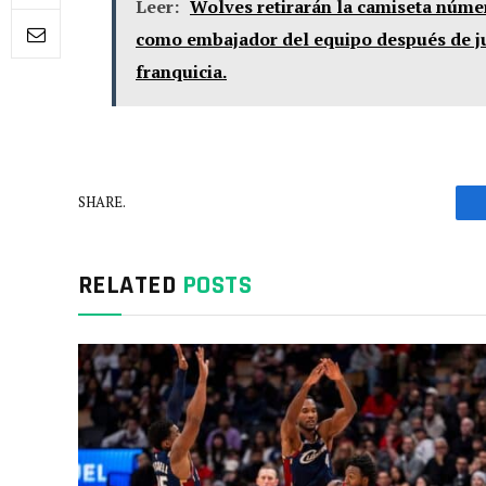
Leer:
Wolves retirarán la camiseta núme
como embajador del equipo después de ju
franquicia.
SHARE.
RELATED
POSTS