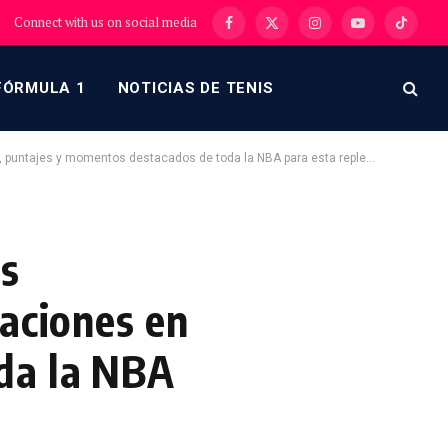
Connect with us on social media
Facebook
X
Instagram
YouTube
TikTok
(Twitter)
FÓRMULA 1
NOTICIAS DE TENIS
entos destacados de toda la NBA para esta repleta programación del jueves.
os
zaciones en
da la NBA