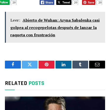
20
20
20
Leer:
Abierto de Wuhan: Aryna Sabalenka casi
golpea al recogepelotas después de lanzar la
raqueta con frustración
Facebook
Twitter
Pinterest
LinkedIn
Tumblr
Email
RELATED
POSTS