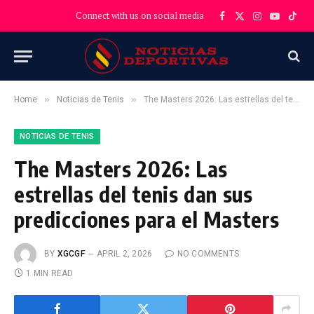
Connect with us on social media
Facebook
X
Instagram
YouTube
TikT
(Twitter)
»
»
Home
Noticias de Tenis
The Masters 2026: Las estrellas del tenis dan sus predicciones para el Masters
NOTICIAS DE TENIS
The Masters 2026: Las
estrellas del tenis dan sus
predicciones para el Masters
BY
XGCGF
APRIL 2, 2026
NO COMMENTS
1 MIN READ