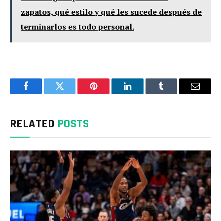
zapatos, qué estilo y qué les sucede después de
terminarlos es todo personal.
Facebook
Twitter
Pinterest
LinkedIn
Tumblr
Email
RELATED
POSTS