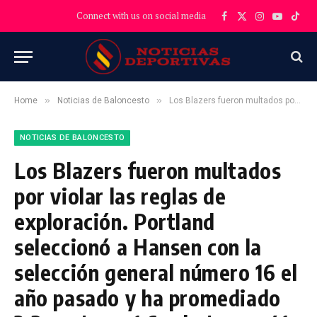
Connect with us on social media
Facebook
X
Instagram
YouTube
TikT
(Twitter)
»
»
Home
Noticias de Baloncesto
Los Blazers fueron multados por violar las reglas de exploración. Portland seleccionó a Hansen con la selección general número 16 el año pasado y ha promediado 2,3 puntos y 1,6 rebotes en 41 partidos.
NOTICIAS DE BALONCESTO
Los Blazers fueron multados
por violar las reglas de
exploración. Portland
seleccionó a Hansen con la
selección general número 16 el
año pasado y ha promediado