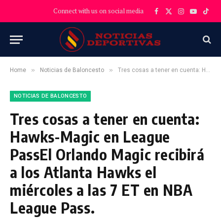
Connect with us on social media
Facebook
X
Instagram
YouTube
TikT
(Twitter)
»
»
Home
Noticias de Baloncesto
Tres cosas a tener en cuenta: Hawks-Magic en League PassEl Orlando Magic recibirá a los Atlanta Hawks el miércoles a las 7 ET en NBA League Pass.
NOTICIAS DE BALONCESTO
Tres cosas a tener en cuenta:
Hawks-Magic en League
PassEl Orlando Magic recibirá
a los Atlanta Hawks el
miércoles a las 7 ET en NBA
League Pass.