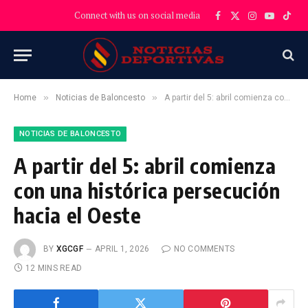
Connect with us on social media
Facebook
X
Instagram
YouTube
TikT
(Twitter)
»
»
Home
Noticias de Baloncesto
A partir del 5: abril comienza con una histórica persecución hacia el Oeste
NOTICIAS DE BALONCESTO
A partir del 5: abril comienza
con una histórica persecución
hacia el Oeste
BY
XGCGF
APRIL 1, 2026
NO COMMENTS
12 MINS READ