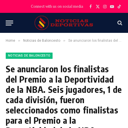
Connect with us on social media
Facebook
X
Instagram
YouTube
TikT
(Twitter)
»
»
Home
Noticias de Baloncesto
Se anunciaron los finalistas del Premio a la Deportividad de la NBA. Seis jugadores, 1 de cada división, fueron seleccionados como finalistas para el Premio a la Deportividad de la NBA.
NOTICIAS DE BALONCESTO
Se anunciaron los finalistas
del Premio a la Deportividad
de la NBA. Seis jugadores, 1 de
cada división, fueron
seleccionados como finalistas
para el Premio a la