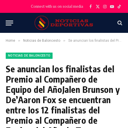
Connect with us on social media
Facebook
X
Instagram
YouTube
TikT
(Twitter)
»
»
Home
Noticias de Baloncesto
Se anuncian los finalistas del Premio al Compañero de Equipo del AñoJalen Brunson y De’Aaron Fox se encuentran entre los 12 finalistas del Premio al Compañero de Equipo del Año de Twyman-Stokes.
NOTICIAS DE BALONCESTO
Se anuncian los finalistas del
Premio al Compañero de
Equipo del AñoJalen Brunson y
De’Aaron Fox se encuentran
entre los 12 finalistas del
Premio al Compañero de