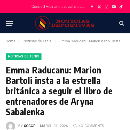
Connect with us on social media
Facebook
X
Instagram
YouTube
TikT
(Twitter)
»
»
Home
Noticias de Tenis
Emma Raducanu: Marion Bartoli insta a la estrella británica a seguir el libro de entrenadores de Aryna Sabalenka
NOTICIAS DE TENIS
Emma Raducanu: Marion
Bartoli insta a la estrella
británica a seguir el libro de
entrenadores de Aryna
Sabalenka
BY
XGCGF
MARCH 31, 2026
NO COMMENTS