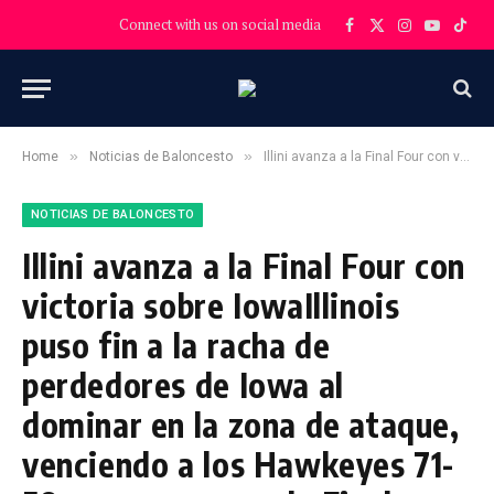
Connect with us on social media
Facebook
X
Instagram
YouTube
TikT
(Twitter)
»
»
Home
Noticias de Baloncesto
Illini avanza a la Final Four con victoria sobre IowaIllinois puso fin a la racha de perdedores de Iowa al dominar en la zona de ataque, venciendo a los Hawkeyes 71-59 para avanzar a la Final Four.
NOTICIAS DE BALONCESTO
Illini avanza a la Final Four con
victoria sobre IowaIllinois
puso fin a la racha de
perdedores de Iowa al
dominar en la zona de ataque,
venciendo a los Hawkeyes 71-