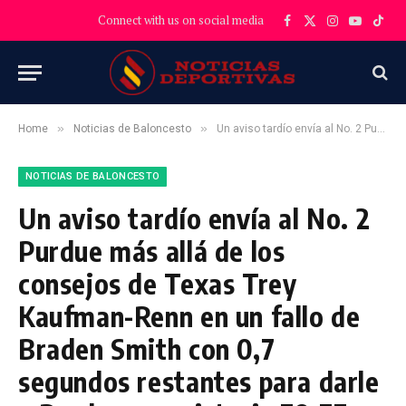
Connect with us on social media
Facebook
X
Instagram
YouTube
TikT
(Twitter)
»
»
Home
Noticias de Baloncesto
Un aviso tardío envía al No. 2 Purdue más allá de los consejos de Texas Trey Kaufman-Renn en un fallo de Braden Smith con 0,7 segundos restantes para darle a Purdue una victoria 79-77 sobre Texas.
NOTICIAS DE BALONCESTO
Un aviso tardío envía al No. 2
Purdue más allá de los
consejos de Texas Trey
Kaufman-Renn en un fallo de
Braden Smith con 0,7
segundos restantes para darle