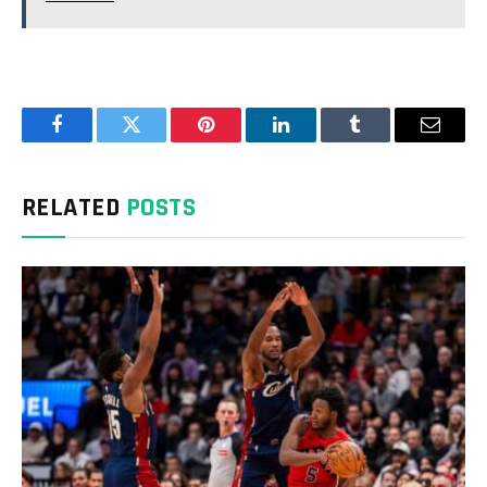
Facebook
Twitter
Pinterest
LinkedIn
Tumblr
Email
RELATED
POSTS