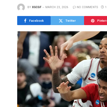
BY
XGCGF
MARCH 23, 2026
NO COMMENTS
1
Facebook
Twitter
Pinter