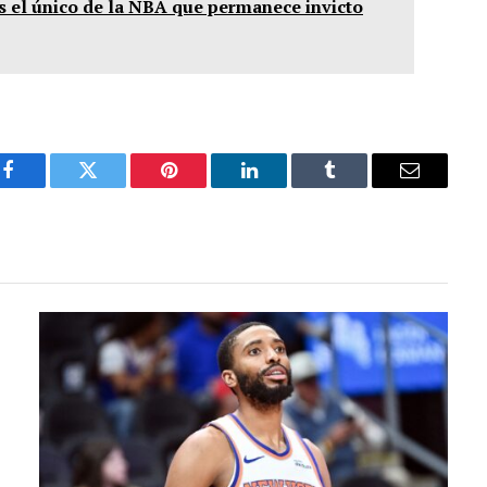
es el único de la NBA que permanece invicto
Facebook
Twitter
Pinterest
LinkedIn
Tumblr
Email