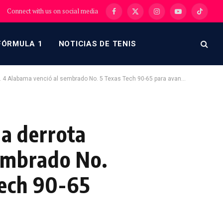
Connect with us on social media
Facebook
X
Instagram
YouTube
TikTok
(Twitter)
FÓRMULA 1
NOTICIAS DE TENIS
bama venció al sembrado No. 5 Texas Tech 90-65 para avanzar al Sweet 16.
la derrota
sembrado No.
Tech 90-65