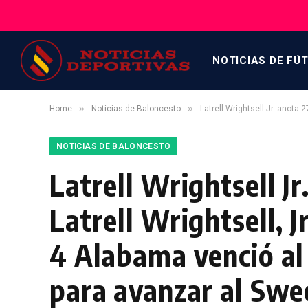
NOTICIAS DE FÚ
»
»
Home
Noticias de Baloncesto
Latrell Wrightsell Jr. anota 2
NOTICIAS DE BALONCESTO
Latrell Wrightsell J
Latrell Wrightsell, 
4 Alabama venció al
para avanzar al Swee