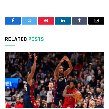
Facebook
Twitter
Pinterest
LinkedIn
Tumblr
Email
RELATED
POSTS