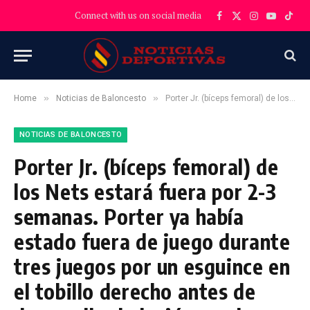
Connect with us on social media
Facebook
X
Instagram
YouTube
TikT
(Twitter)
»
»
Home
Noticias de Baloncesto
Porter Jr. (bíceps femoral) de los Nets estará fuera por 2-3 semanas. Porter ya había estado fuera de juego durante tres juegos por un esguince en el tobillo derecho antes de desarrollar la lesión en el tendón de la corva.
NOTICIAS DE BALONCESTO
Porter Jr. (bíceps femoral) de
los Nets estará fuera por 2-3
semanas. Porter ya había
estado fuera de juego durante
tres juegos por un esguince en
el tobillo derecho antes de