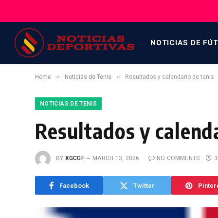
NOTICIAS DE FÚ
»
»
Home
Noticias de Tenis
Resultados y calendario de tenis
NOTICIAS DE TENIS
Resultados y calenda
BY
XGCGF
MARCH 13, 2026
NO COMMENTS
3
Facebook
Twitter
Pinter