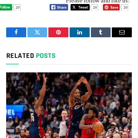
Please follow and like us:
20
20
20
Facebook
Twitter
Pinterest
LinkedIn
Tumblr
Email
RELATED
POSTS