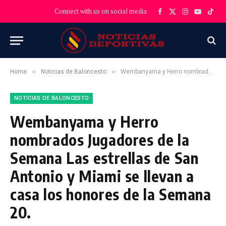
Connect with us on social media
Facebook
X
Instagram
YouTube
TikT
(Twitter)
»
»
Home
Noticias de Baloncesto
Wembanyama y Herro nombrados Jugadores de la Semana Las estrellas de San Antonio y Miami se llevan a casa los honores de la Semana 20.
NOTICIAS DE BALONCESTO
Wembanyama y Herro
nombrados Jugadores de la
Semana Las estrellas de San
Antonio y Miami se llevan a
casa los honores de la Semana
20.