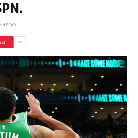
SPN.
MIN READ
est