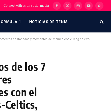
Connect with us on social media
Facebook
X
Instagram
YouTube
TikTok
(Twitter)
FÓRMULA 1
NOTICIAS DE TENIS
nes con el blog en vivo de NBA.com, que presenta Mavs-Celtics, Clippers-Spurs en ESPN.
s de los 7
res
s con el
Celtics,