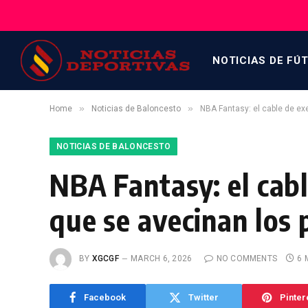
NOTICIAS DE FÚ
»
»
Home
Noticias de Baloncesto
NBA Fantasy: el cable de ex
NOTICIAS DE BALONCESTO
NBA Fantasy: el cab
que se avecinan los 
BY
XGCGF
MARCH 6, 2026
NO COMMENTS
6 
Facebook
Twitter
Pinter