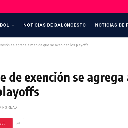
TBOL
NOTICIAS DE BALONCESTO
NOTICIAS DE 
ención se agrega a medida que se avecinan los playoffs
le de exención se agrega
playoffs
MINS READ
est