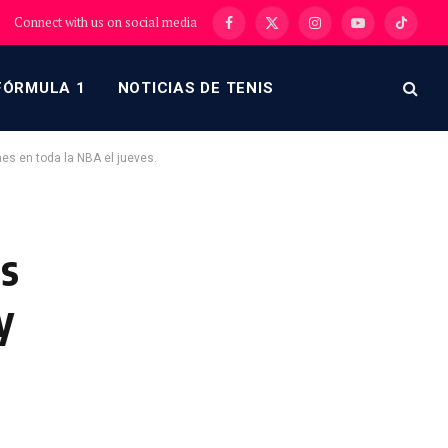
Connect with us on social media
Facebook
X
Instagram
YouTube
TikTok
(Twitter)
FÓRMULA 1
NOTICIAS DE TENIS
s en toda la NBA el jueves.
os
y