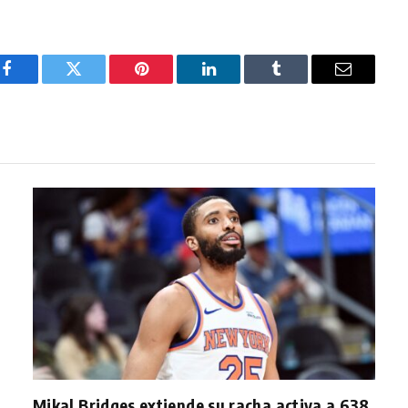
Facebook
Twitter
Pinterest
LinkedIn
Tumblr
Email
Mikal Bridges extiende su racha activa a 638