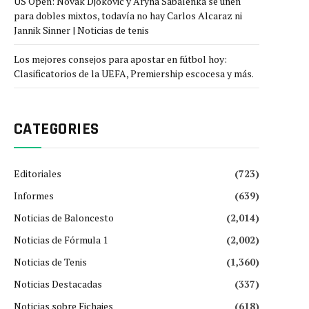
US Open: Novak Djokovic y Aryna Sabalenka se unen
para dobles mixtos, todavía no hay Carlos Alcaraz ni
Jannik Sinner | Noticias de tenis
Los mejores consejos para apostar en fútbol hoy:
Clasificatorios de la UEFA, Premiership escocesa y más.
CATEGORIES
Editoriales
(723)
Informes
(639)
Noticias de Baloncesto
(2,014)
Noticias de Fórmula 1
(2,002)
Noticias de Tenis
(1,360)
Noticias Destacadas
(337)
Noticias sobre Fichajes
(618)