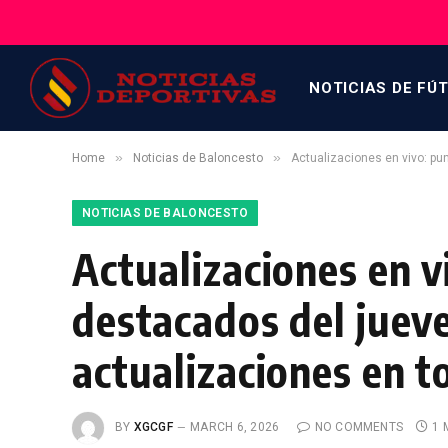
NOTICIAS DE FÚ
»
»
Home
Noticias de Baloncesto
Actualizaciones en vivo: p
NOTICIAS DE BALONCESTO
Actualizaciones en 
destacados del juev
actualizaciones en t
BY
XGCGF
MARCH 6, 2026
NO COMMENTS
1 