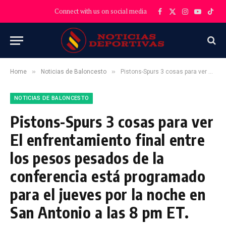
Connect with us on social media
Facebook
X
Instagram
YouTube
TikT
(Twitter)
»
»
Home
Noticias de Baloncesto
Pistons-Spurs 3 cosas para ver El enfrentamiento final entre los pesos pesados ​​de la conferencia está programado para el jueves por la noche en San Antonio a las 8 pm ET.
NOTICIAS DE BALONCESTO
Pistons-Spurs 3 cosas para ver
El enfrentamiento final entre
los pesos pesados ​​de la
conferencia está programado
para el jueves por la noche en
San Antonio a las 8 pm ET.