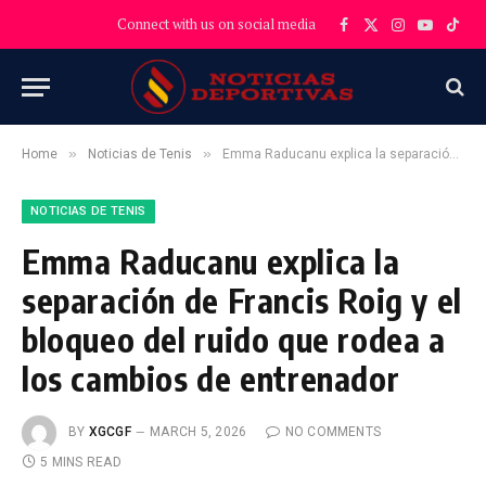
Connect with us on social media
Facebook
X
Instagram
YouTube
TikT
(Twitter)
»
»
Home
Noticias de Tenis
Emma Raducanu explica la separación de Francis Roig y el bloqueo del ruido que rodea a los cambios de entrenador
NOTICIAS DE TENIS
Emma Raducanu explica la
separación de Francis Roig y el
bloqueo del ruido que rodea a
los cambios de entrenador
BY
XGCGF
MARCH 5, 2026
NO COMMENTS
5 MINS READ