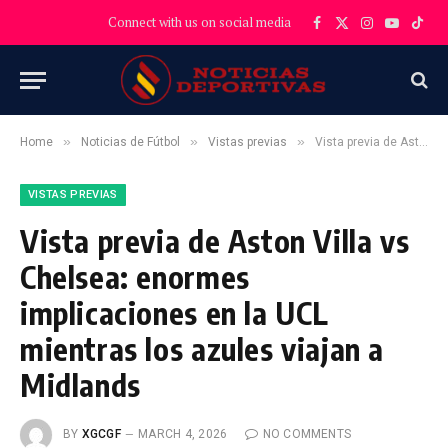
Connect with us on social media
Facebook
X
Instagram
YouTube
TikT
(Twitter)
»
»
»
Home
Noticias de Fútbol
Vistas previas
Vista previa de Aston Villa vs Chelsea: enormes implicaciones en la UCL mientras los azules viajan a Midlands
VISTAS PREVIAS
Vista previa de Aston Villa vs
Chelsea: enormes
implicaciones en la UCL
mientras los azules viajan a
Midlands
BY
XGCGF
MARCH 4, 2026
NO COMMENTS