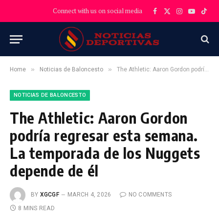
Connect with us on social media
Facebook
X
Instagram
YouTube
TikT
(Twitter)
»
»
Home
Noticias de Baloncesto
The Athletic: Aaron Gordon podría regresar esta semana. La temporada de los Nuggets depende de él
NOTICIAS DE BALONCESTO
The Athletic: Aaron Gordon
podría regresar esta semana.
La temporada de los Nuggets
depende de él
BY
XGCGF
MARCH 4, 2026
NO COMMENTS
8 MINS READ