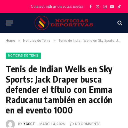
Connect with us on social media
Facebook
X
Instagram
YouTube
TikT
(Twitter)
»
»
Home
Noticias de Tenis
Tenis de Indian Wells en Sky Sports: Jack Draper busca defender el título con Emma Raducanu también en acción en el evento 1000
NOTICIAS DE TENIS
Tenis de Indian Wells en Sky
Sports: Jack Draper busca
defender el título con Emma
Raducanu también en acción
en el evento 1000
BY
XGCGF
MARCH 4, 2026
NO COMMENTS