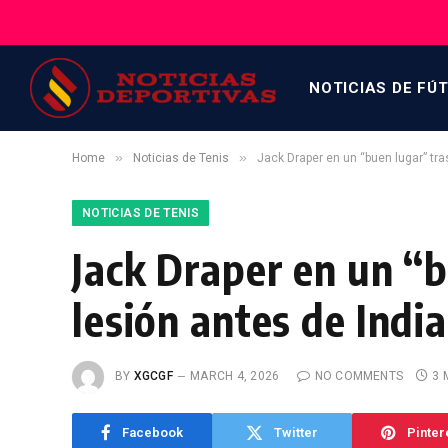
NOTICIAS DE FÚ
»
»
Home
Noticias de Tenis
Jack Draper en un “buen lugar” tra
NOTICIAS DE TENIS
Jack Draper en un “
lesión antes de Indi
BY
XGCGF
MARCH 4, 2026
NO COMMENTS
3 
Facebook
Twitter
Pinter