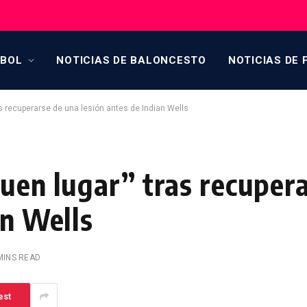
TBOL
NOTICIAS DE BALONCESTO
NOTICIAS DE 
s recuperarse de una lesión antes de Indian Wells
buen lugar” tras recuper
an Wells
MINS READ
est