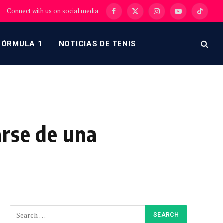
Connect with us on social media
Facebook
X
Instagram
YouTube
TikTok
(Twitter)
FÓRMULA 1
NOTICIAS DE TENIS
arse de una