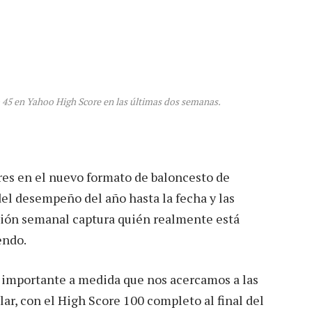
 45 en Yahoo High Score en las últimas dos semanas.
res en el nuevo formato de baloncesto de
del desempeño del año hasta la fecha y las
ción semanal captura quién realmente está
endo.
 importante a medida que nos acercamos a las
ar, con el High Score 100 completo al final del