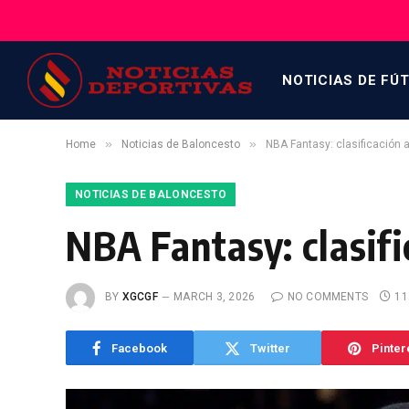
NOTICIAS DE FÚ
»
»
Home
Noticias de Baloncesto
NBA Fantasy: clasificación 
NOTICIAS DE BALONCESTO
NBA Fantasy: clasifi
BY
XGCGF
MARCH 3, 2026
NO COMMENTS
11
Facebook
Twitter
Pinter