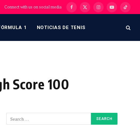
Connect with us on social media
Facebook
X
Instagram
YouTube
TikTok
(Twitter)
FÓRMULA 1
NOTICIAS DE TENIS
gh Score 100