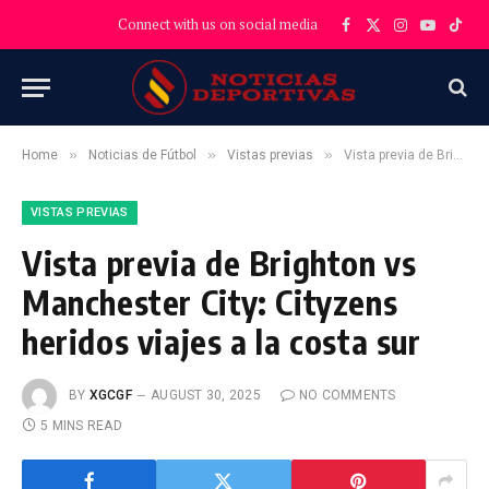
Connect with us on social media
Facebook
X
Instagram
YouTube
TikT
(Twitter)
»
»
»
Home
Noticias de Fútbol
Vistas previas
Vista previa de Brighton vs Manchester City: Cityzens heridos viajes a la costa sur
VISTAS PREVIAS
Vista previa de Brighton vs
Manchester City: Cityzens
heridos viajes a la costa sur
BY
XGCGF
AUGUST 30, 2025
NO COMMENTS
5 MINS READ