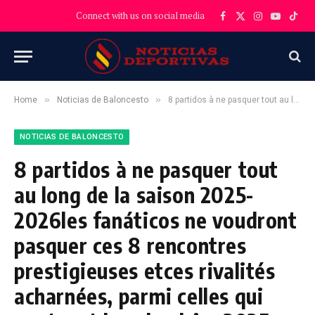
Connect with us on social media
Facebook
X
Instagram
YouTube
TikT
(Twitter)
»
»
Home
Noticias de Baloncesto
8 partidos à ne pasquer tout au long de la saison 2025-2026les fanáticos ne voudront pasquer ces 8 rencontres prestigieuses etces rivalités acharnées, parmi celles qui pontuent le calendrier 2025-2026.
NOTICIAS DE BALONCESTO
8 partidos à ne pasquer tout
au long de la saison 2025-
2026les fanáticos ne voudront
pasquer ces 8 rencontres
prestigieuses etces rivalités
acharnées, parmi celles qui