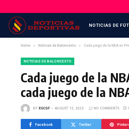
NOTICIAS DE FÚ
»
»
Home
Noticias de Baloncesto
Cada juego de la NBA en Pr
NOTICIAS DE BALONCESTO
Cada juego de la NB
cada juego de la NB
BY
XGCGF
AUGUST 15, 2025
NO COMMENTS
Facebook
Twitter
Pinter