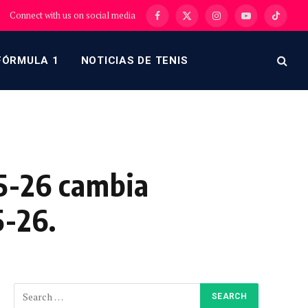
Connect with us on social media
Facebook
X
Instagram
YouTube
TikTok
(Twitter)
FÓRMULA 1
NOTICIAS DE TENIS
25-26 cambia
5-26.