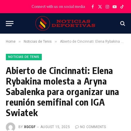
Connect with us on social media
Facebook
X
Instagram
YouTube
TikT
(Twitter)
»
»
Home
Noticias de Tenis
Abierto de Cincinnati: Elena Rybakina molesta a Aryna Sabalenka para organizar una reunión semifinal con IGA Swiatek
NOTICIAS DE TENIS
Abierto de Cincinnati: Elena
Rybakina molesta a Aryna
Sabalenka para organizar una
reunión semifinal con IGA
Swiatek
BY
XGCGF
AUGUST 15, 2025
NO COMMENTS