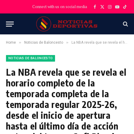
Connect with us on social media
Facebook
X
Instagram
YouTube
TikT
(Twitter)
»
»
Home
Noticias de Baloncesto
La NBA revela que se revela el horario completo de la temporada completa de la temporada regular 2025-26, desde el inicio de apertura hasta el último día de acción antes del torneo Sofi Play-in.
NOTICIAS DE BALONCESTO
La NBA revela que se revela el
horario completo de la
temporada completa de la
temporada regular 2025-26,
desde el inicio de apertura
hasta el último día de acción