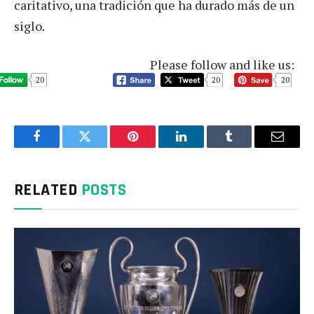
caritativo, una tradición que ha durado más de un
siglo.
Please follow and like us:
20
20
20
Facebook
Twitter
Pinterest
LinkedIn
Tumblr
Email
RELATED
POSTS