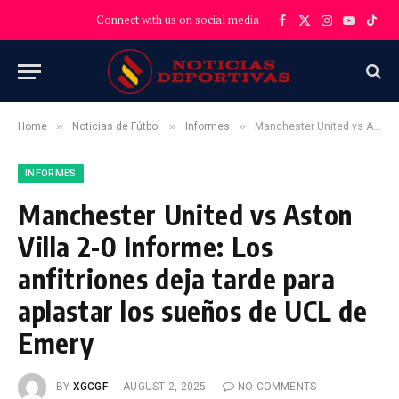
Connect with us on social media
Facebook
X
Instagram
YouTube
TikT
(Twitter)
»
»
»
Home
Noticias de Fútbol
Informes
Manchester United vs Aston Villa 2-0 Informe: Los anfitriones deja tarde para aplastar los sueños de UCL de Emery
INFORMES
Manchester United vs Aston
Villa 2-0 Informe: Los
anfitriones deja tarde para
aplastar los sueños de UCL de
Emery
BY
XGCGF
AUGUST 2, 2025
NO COMMENTS