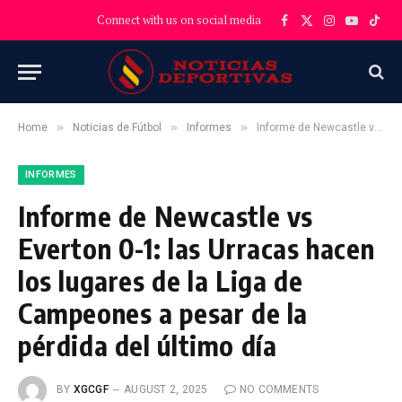
Connect with us on social media
Facebook
X
Instagram
YouTube
TikT
(Twitter)
»
»
»
Home
Noticias de Fútbol
Informes
Informe de Newcastle vs Everton 0-1: las Urracas hacen los lugares de la Liga de Campeones a pesar de la pérdida del último día
INFORMES
Informe de Newcastle vs
Everton 0-1: las Urracas hacen
los lugares de la Liga de
Campeones a pesar de la
pérdida del último día
BY
XGCGF
AUGUST 2, 2025
NO COMMENTS