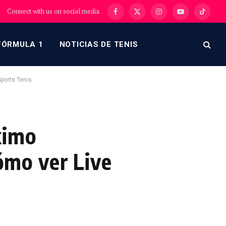
Connect with us on social media
Facebook
X
Instagram
YouTube
TikTok
(Twitter)
FÓRMULA 1
NOTICIAS DE TENIS
Sports Tenis
ximo
cómo ver Live