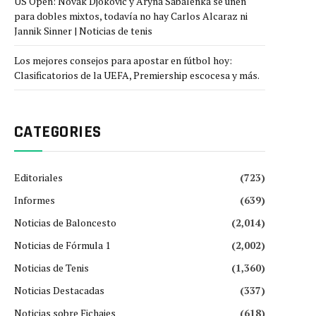
US Open: Novak Djokovic y Aryna Sabalenka se unen
para dobles mixtos, todavía no hay Carlos Alcaraz ni
Jannik Sinner | Noticias de tenis
Los mejores consejos para apostar en fútbol hoy:
Clasificatorios de la UEFA, Premiership escocesa y más.
CATEGORIES
Editoriales
(723)
Informes
(639)
Noticias de Baloncesto
(2,014)
Noticias de Fórmula 1
(2,002)
Noticias de Tenis
(1,360)
Noticias Destacadas
(337)
Noticias sobre Fichajes
(618)