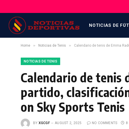
NOTICIAS DE FÚ
»
»
Home
Noticias de Tenis
Calendario de tenis de Emma Raduc
NOTICIAS DE TENIS
Calendario de teni
partido, clasificaci
on Sky Sports Tenis
BY
XGCGF
AUGUST 2, 2025
NO COMMENTS
8