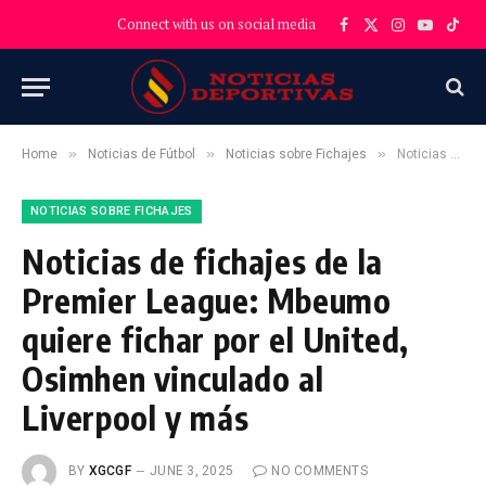
Connect with us on social media
Facebook
X
Instagram
YouTube
TikT
(Twitter)
»
»
»
Home
Noticias de Fútbol
Noticias sobre Fichajes
Noticias de fichajes de la Premier League: Mbeumo quiere fichar por el United, Osimhen vinculado al Liverpool y más
NOTICIAS SOBRE FICHAJES
Noticias de fichajes de la
Premier League: Mbeumo
quiere fichar por el United,
Osimhen vinculado al
Liverpool y más
BY
XGCGF
JUNE 3, 2025
NO COMMENTS