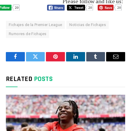
Please follow and like us:
20
20
20
Fichajes de la Premier League
Noticias de Fichajes
Rumores de Fichajes
Facebook
Twitter
Pinterest
LinkedIn
Tumblr
Email
RELATED
POSTS