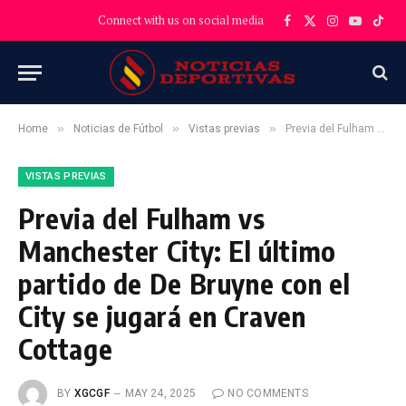
Connect with us on social media
Facebook
X
Instagram
YouTube
TikT
(Twitter)
»
»
»
Home
Noticias de Fútbol
Vistas previas
Previa del Fulham vs Manchester City: El último partido de De Bruyne con el City se jugará en Craven Cottage
VISTAS PREVIAS
Previa del Fulham vs
Manchester City: El último
partido de De Bruyne con el
City se jugará en Craven
Cottage
BY
XGCGF
MAY 24, 2025
NO COMMENTS