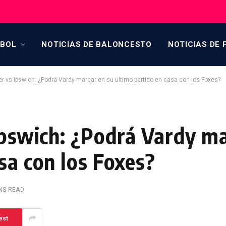
TBOL
NOTICIAS DE BALONCESTO
NOTICIAS DE 
er vs Ipswich: ¿Podrá Vardy marcar en su último partido en casa con los Foxes?
Ipswich: ¿Podrá Vardy m
sa con los Foxes?
INS READ
est