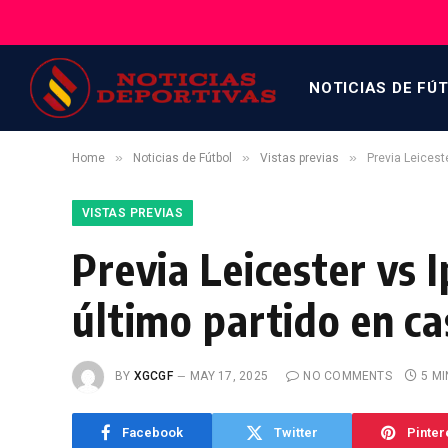
NOTICIAS DE FÚ
»
»
»
Home
Noticias de Fútbol
Vistas previas
Previa Leicest
VISTAS PREVIAS
Previa Leicester vs 
último partido en ca
BY
XGCGF
MAY 17, 2025
NO COMMENTS
5 M
Facebook
Twitter
Pinter