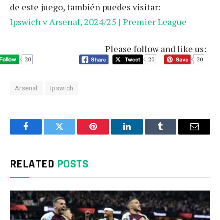
de este juego, también puedes visitar:
Ipswich v Arsenal, 2024/25 | Premier League
Please follow and like us:
20
20
20
Arsenal
Ipswich
Facebook
Twitter
Pinterest
LinkedIn
Tumblr
Email
RELATED
POSTS