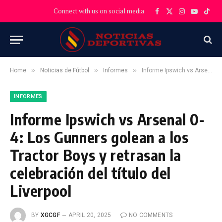
Connect with us on social media
Facebook
X
Instagram
YouTube
TikT
(Twitter)
»
»
»
Home
Noticias de Fútbol
Informes
Informe Ipswich vs Arsenal 0-4: Los Gunners golean a los Tractor Boys y retrasan la celebración del título del Liverpool
INFORMES
Informe Ipswich vs Arsenal 0-
4: Los Gunners golean a los
Tractor Boys y retrasan la
celebración del título del
Liverpool
BY
XGCGF
APRIL 20, 2025
NO COMMENTS