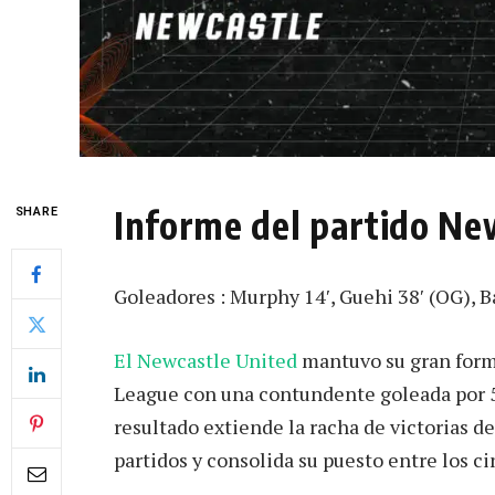
Informe del partido Ne
SHARE
Goleadores : Murphy 14′, Guehi 38′ (OG), Ba
El Newcastle United
mantuvo su gran forma
League con una contundente goleada por 5-
resultado extiende la racha de victorias de
partidos y consolida su puesto entre los c