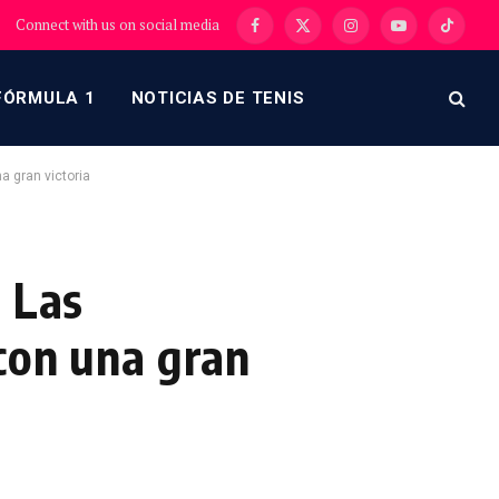
Connect with us on social media
Facebook
X
Instagram
YouTube
TikTok
(Twitter)
FÓRMULA 1
NOTICIAS DE TENIS
a gran victoria
: Las
 con una gran