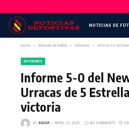
NOTICIAS DE FÚ
»
»
»
Home
Noticias de Fútbol
Informes
Informe 5-0 del New
INFORMES
Informe 5-0 del Newc
Urracas de 5 Estrell
victoria
BY
XGCGF
APRIL 16, 2025
NO COMMENTS
3 