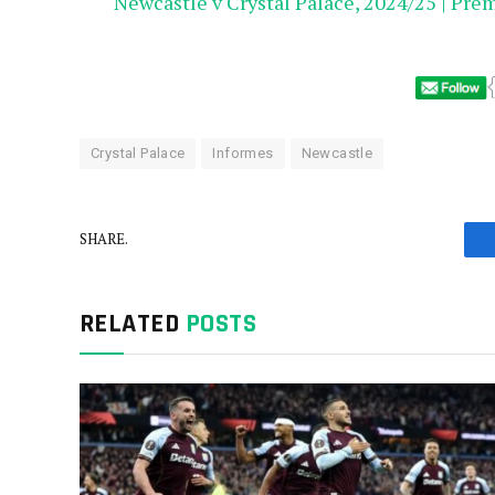
Newcastle v Crystal Palace, 2024/25 | Pre
Crystal Palace
Informes
Newcastle
SHARE.
RELATED
POSTS