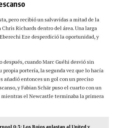
descanso
ta, pero recibió un salvavidas a mitad de la
Chris Richards dentro del área. Una larga
 Eberechi Eze desperdició la oportunidad, y
co después, cuando Marc Guéhi desvió sin
 propia portería, la segunda vez que lo hacía
s añadió entonces un gol con un preciso
escanso, y Fabian Schär puso el cuarto con un
, mientras el Newcastle terminaba la primera
pool 0-3: Los Rojos aplastan al United y