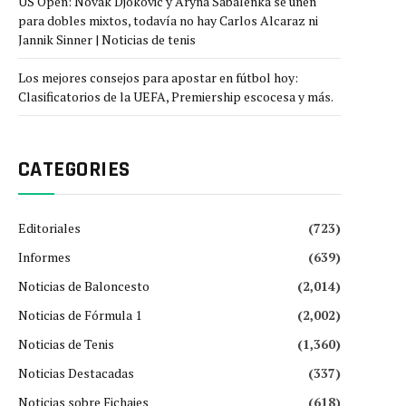
US Open: Novak Djokovic y Aryna Sabalenka se unen
para dobles mixtos, todavía no hay Carlos Alcaraz ni
Jannik Sinner | Noticias de tenis
Los mejores consejos para apostar en fútbol hoy:
Clasificatorios de la UEFA, Premiership escocesa y más.
CATEGORIES
Editoriales
(723)
Informes
(639)
Noticias de Baloncesto
(2,014)
Noticias de Fórmula 1
(2,002)
Noticias de Tenis
(1,360)
Noticias Destacadas
(337)
Noticias sobre Fichajes
(618)