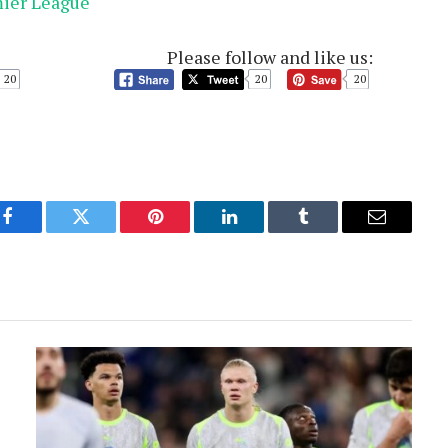
mier League
Please follow and like us:
20
20
20
Facebook
Twitter
Pinterest
LinkedIn
Tumblr
Email