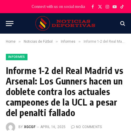
Connect with us on social media
Facebook
X
Instagram
YouTube
TikT
(Twitter)
»
»
»
Home
Noticias de Fútbol
Informes
Informe 1-2 del Real Madrid vs Arsenal: Los Gunners hacen un doblete contra los actuales campeones de la UCL a pesar del penalti fallado
INFORMES
Informe 1-2 del Real Madrid vs
Arsenal: Los Gunners hacen un
doblete contra los actuales
campeones de la UCL a pesar
del penalti fallado
BY
XGCGF
APRIL 16, 2025
NO COMMENTS