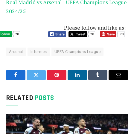
Real Madrid vs Arsenal | UEFA Champions League
2024/25
Please follow and like us:
20
20
20
Arsenal
Informes
UEFA Champions League
Facebook
Twitter
Pinterest
LinkedIn
Tumblr
Email
RELATED
POSTS